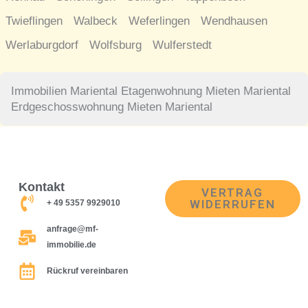
Twieflingen
Walbeck
Weferlingen
Wendhausen
Werlaburgdorf
Wolfsburg
Wulferstedt
Immobilien Mariental
Etagenwohnung Mieten Mariental
Erdgeschosswohnung Mieten Mariental
Kontakt
VERTRAG
WIDERRUFEN
+ 49 5357 9929010
anfrage@mf-
immobilie.de
Rückruf vereinbaren