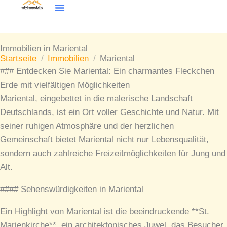
Inhalt
Zum
springen
Inhalt
Wohntraum Finder
springen
Immobilien in Mariental
Startseite
/
Immobilien
/
Mariental
### Entdecken Sie Mariental: Ein charmantes Fleckchen
Erde mit vielfältigen Möglichkeiten
Mariental, eingebettet in die malerische Landschaft
Deutschlands, ist ein Ort voller Geschichte und Natur. Mit
seiner ruhigen Atmosphäre und der herzlichen
Gemeinschaft bietet Mariental nicht nur Lebensqualität,
sondern auch zahlreiche Freizeitmöglichkeiten für Jung und
Alt.
#### Sehenswürdigkeiten in Mariental
Ein Highlight von Mariental ist die beeindruckende **St.
Marienkirche**, ein architektonisches Juwel, das Besucher