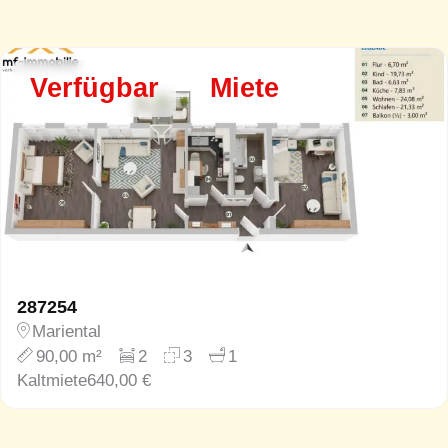
Verfügbar
Miete
287254
Mariental
90,00 m²
2
3
1
Kaltmiete
640,00 €