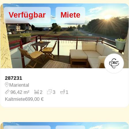
Verfügbar
Miete
287231
Mariental
96,42 m²
2
3
1
Kaltmiete
699,00 €