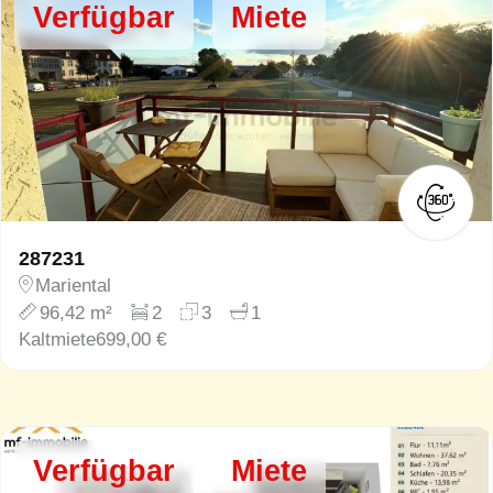
Verfügbar
Miete
287231
Mariental
96,42 m²
2
3
1
Kaltmiete
699,00 €
Verfügbar
Miete