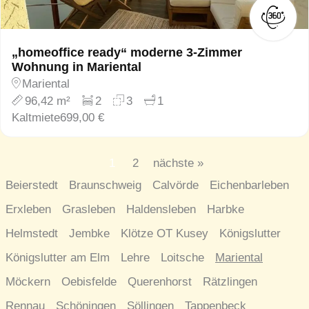
„homeoffice ready“ moderne 3-Zimmer
Wohnung in Mariental
Mariental
96,42 m²
2
3
1
Kaltmiete
699,00 €
1
2
nächste »
Beierstedt
Braunschweig
Calvörde
Eichenbarleben
Erxleben
Grasleben
Haldensleben
Harbke
Helmstedt
Jembke
Klötze OT Kusey
Königslutter
Königslutter am Elm
Lehre
Loitsche
Mariental
Möckern
Oebisfelde
Querenhorst
Rätzlingen
Rennau
Schöningen
Söllingen
Tappenbeck