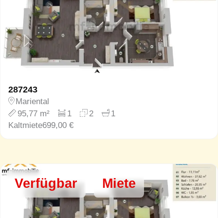
287243
Mariental
95,77 m²
1
2
1
Kaltmiete
699,00 €
Verfügbar
Miete