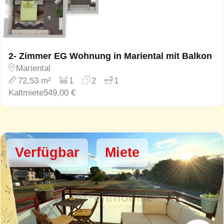
2- Zimmer EG Wohnung in Mariental mit Balkon
Mariental
72,53 m²
1
2
1
Kaltmiete
549,00 €
Verfügbar
Miete