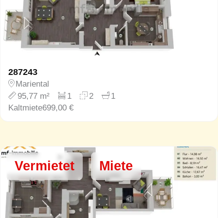
287243
Mariental
95,77 m²
1
2
1
Kaltmiete
699,00 €
Vermietet
Miete