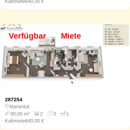
Kaltmiete
640,00 €
Verfügbar
Miete
287254
Mariental
90,00 m²
2
3
1
Kaltmiete
640,00 €