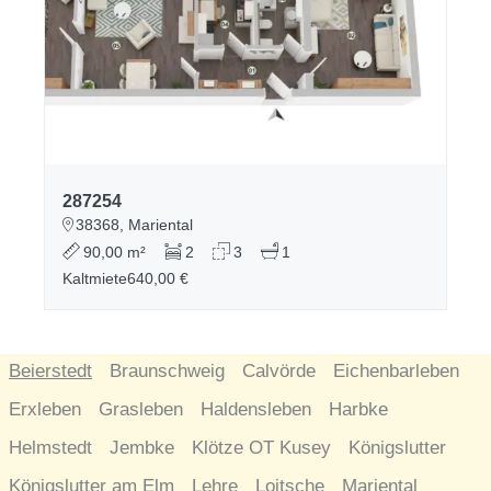
287254
38368, Mariental
90,00 m²
2
3
1
Kaltmiete
640,00 €
Beierstedt
Braunschweig
Calvörde
Eichenbarleben
Erxleben
Grasleben
Haldensleben
Harbke
Helmstedt
Jembke
Klötze OT Kusey
Königslutter
Königslutter am Elm
Lehre
Loitsche
Mariental