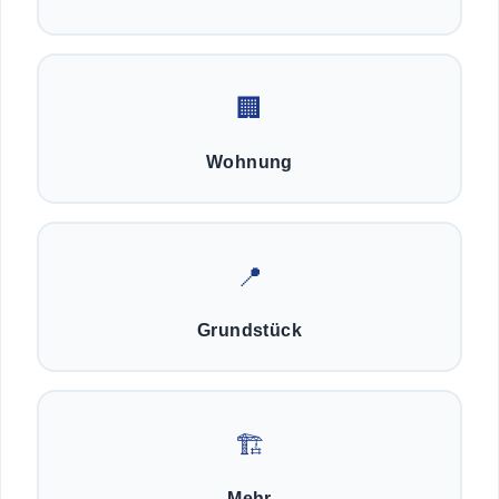
🏢
Wohnung
📍
Grundstück
🏗️
Mehr