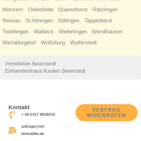
Möckern
Oebisfelde
Querenhorst
Rätzlingen
Rennau
Schöningen
Söllingen
Tappenbeck
Twieflingen
Walbeck
Weferlingen
Wendhausen
Werlaburgdorf
Wolfsburg
Wulferstedt
Immobilien Beierstedt
Einfamilienhaus Kaufen Beierstedt
Kontakt
VERTRAG
WIDERRUFEN
+ 49 5357 9929010
anfrage@mf-
immobilie.de