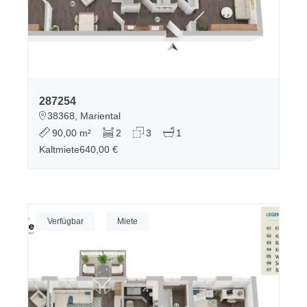
287254
38368, Mariental
90,00 m²
2
3
1
Kaltmiete
640,00 €
Verfügbar
Miete