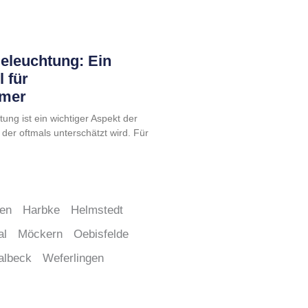
Beleuchtung: Ein
l für
ümer
ung ist ein wichtiger Aspekt der
 der oftmals unterschätzt wird. Für
ben
Harbke
Helmstedt
al
Möckern
Oebisfelde
albeck
Weferlingen