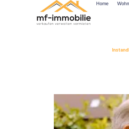
Inhalt
Zum
Home
Wohn
springen
Inhalt
springen
Instand