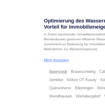
Optimierung des Wasser
Vorteil für Immobilienei
In Zeiten wachsender Umweltbewusstheit
Betriebskosten gewinnen effiziente Was
zunehmend an Bedeutung für Immobiliene
Maßnahmen zur Wassereinsparung
Mehr Anzeigen
Beierstedt
Braunschweig
Ca
Jembke
Klötze OT Kusey
Kö
Querenhorst
Rätzlingen
Ren
Wendhausen
Werlaburgdorf