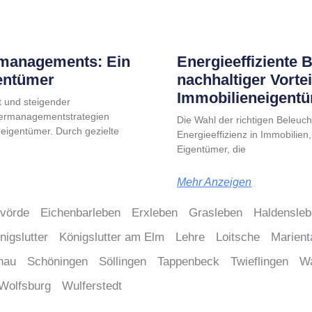
managements: Ein
Energieeffiziente 
gentümer
nachhaltiger Vortei
Immobilieneigent
 und steigender
sermanagementstrategien
Die Wahl der richtigen Beleucht
igentümer. Durch gezielte
Energieeffizienz in Immobilien,
Eigentümer, die
Mehr Anzeigen
lvörde
Eichenbarleben
Erxleben
Grasleben
Haldensle
nigslutter
Königslutter am Elm
Lehre
Loitsche
Marient
nau
Schöningen
Söllingen
Tappenbeck
Twieflingen
W
Wolfsburg
Wulferstedt