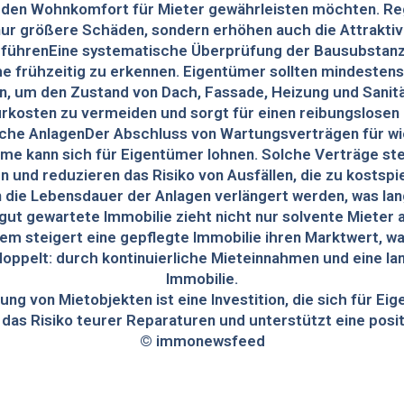
nd den Wohnkomfort für Mieter gewährleisten möchten. R
nur größere Schäden, sondern erhöhen auch die Attraktivi
führenEine systematische Überprüfung der Bausubstanz 
e frühzeitig zu erkennen. Eigentümer sollten mindestens
n, um den Zustand von Dach, Fassade, Heizung und Sanitära
kosten zu vermeiden und sorgt für einen reibungslosen 
che AnlagenDer Abschluss von Wartungsverträgen für wi
e kann sich für Eigentümer lohnen. Solche Verträge ste
und reduzieren das Risiko von Ausfällen, die zu kostspie
die Lebensdauer der Anlagen verlängert werden, was lang
gut gewartete Immobilie zieht nicht nur solvente Mieter
em steigert eine gepflegte Immobilie ihren Marktwert, was
oppelt: durch kontinuierliche Mieteinnahmen und eine la
Immobilie.
ng von Mietobjekten ist eine Investition, die sich für Ei
 das Risiko teurer Reparaturen und unterstützt eine posi
© immonewsfeed