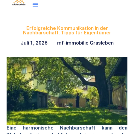
Inhalt
Zum
springen
Inhalt
Wohntraum Finder
springen
Erfolgreiche Kommunikation in der
Nachbarschaft: Tipps für Eigentümer
Juli 1, 2026
mf-immobilie Grasleben
Eine harmonische Nachbarschaft kann den