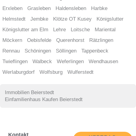
Erxleben
Grasleben
Haldensleben
Harbke
Helmstedt
Jembke
Klötze OT Kusey
Königslutter
Königslutter am Elm
Lehre
Loitsche
Mariental
Möckern
Oebisfelde
Querenhorst
Rätzlingen
Rennau
Schöningen
Söllingen
Tappenbeck
Twieflingen
Walbeck
Weferlingen
Wendhausen
Werlaburgdorf
Wolfsburg
Wulferstedt
Immobilien Beierstedt
Einfamilienhaus Kaufen Beierstedt
Kontakt