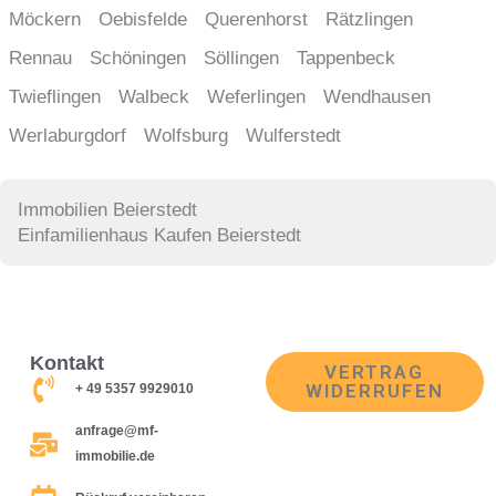
Möckern
Oebisfelde
Querenhorst
Rätzlingen
Rennau
Schöningen
Söllingen
Tappenbeck
Twieflingen
Walbeck
Weferlingen
Wendhausen
Werlaburgdorf
Wolfsburg
Wulferstedt
Immobilien Beierstedt
Einfamilienhaus Kaufen Beierstedt
Kontakt
VERTRAG
WIDERRUFEN
+ 49 5357 9929010
anfrage@mf-
immobilie.de