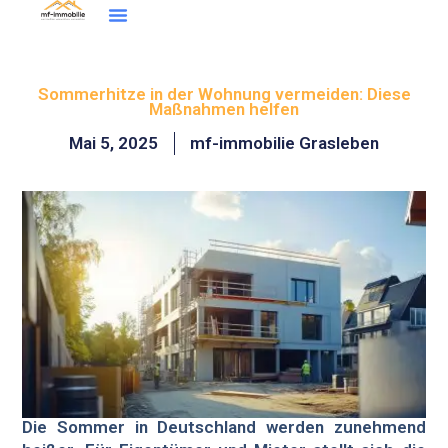
Inhalt
Zum
springen
Inhalt
Wohntraum Finder
springen
Sommerhitze in der Wohnung vermeiden: Diese
Maßnahmen helfen
Mai 5, 2025
mf-immobilie Grasleben
Die Sommer in Deutschland werden zunehmend