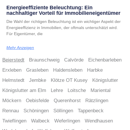
Energieeffiziente Beleuchtung: Ein
nachhaltiger Vorteil für Immobilieneigentümer
Die Wahl der richtigen Beleuchtung ist ein wichtiger Aspekt der
Energieeffizienz in Immobilien, der oftmals unterschätzt wird.
Für Eigentümer, die
Mehr Anzeigen
Beierstedt
Braunschweig
Calvörde
Eichenbarleben
Erxleben
Grasleben
Haldensleben
Harbke
Helmstedt
Jembke
Klötze OT Kusey
Königslutter
Königslutter am Elm
Lehre
Loitsche
Mariental
Möckern
Oebisfelde
Querenhorst
Rätzlingen
Rennau
Schöningen
Söllingen
Tappenbeck
Twieflingen
Walbeck
Weferlingen
Wendhausen