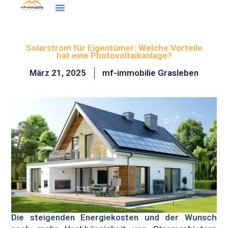
Inhalt
Zum
springen
Inhalt
Wohntraum Finder
springen
Solarstrom für Eigentümer: Welche Vorteile
hat eine Photovoltaikanlage?
März 21, 2025
mf-immobilie Grasleben
Die steigenden Energiekosten und der Wunsch