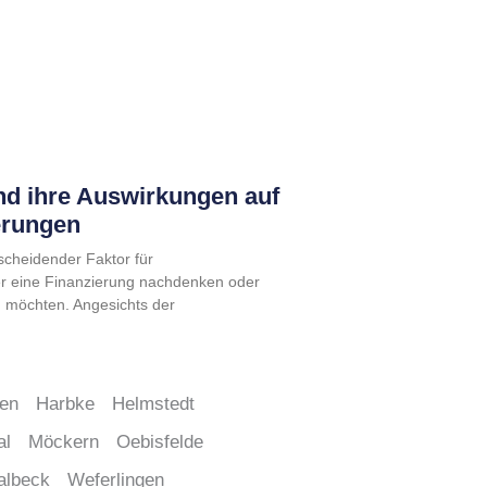
nd ihre Auswirkungen auf
erungen
tscheidender Faktor für
er eine Finanzierung nachdenken oder
n möchten. Angesichts der
ben
Harbke
Helmstedt
al
Möckern
Oebisfelde
albeck
Weferlingen