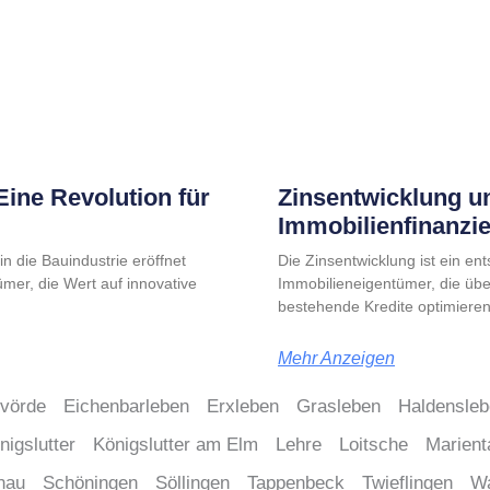
ine Revolution für
Zinsentwicklung u
Immobilienfinanzi
n die Bauindustrie eröffnet
Die Zinsentwicklung ist ein en
mer, die Wert auf innovative
Immobilieneigentümer, die üb
bestehende Kredite optimiere
Mehr Anzeigen
lvörde
Eichenbarleben
Erxleben
Grasleben
Haldensle
nigslutter
Königslutter am Elm
Lehre
Loitsche
Marient
nau
Schöningen
Söllingen
Tappenbeck
Twieflingen
W