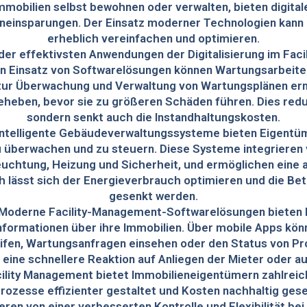
mmobilien selbst bewohnen oder verwalten, bieten digital
eneinsparungen. Der Einsatz moderner Technologien kann 
erheblich vereinfachen und optimieren.
er effektivsten Anwendungen der Digitalisierung im Facil
 Einsatz von Softwarelösungen können Wartungsarbeiten 
ur Überwachung und Verwaltung von Wartungsplänen er
eheben, bevor sie zu größeren Schäden führen. Dies reduzi
sondern senkt auch die Instandhaltungskosten.
Intelligente Gebäudeverwaltungssysteme bieten Eigentüme
zu überwachen und zu steuern. Diese Systeme integriere
euchtung, Heizung und Sicherheit, und ermöglichen eine
h lässt sich der Energieverbrauch optimieren und die Be
gesenkt werden.
rModerne Facility-Management-Softwarelösungen bieten 
nformationen über ihre Immobilien. Über mobile Apps kön
eifen, Wartungsanfragen einsehen oder den Status von Pr
ht eine schnellere Reaktion auf Anliegen der Mieter oder a
acility Management bietet Immobilieneigentümern zahlreic
rozesse effizienter gestaltet und Kosten nachhaltig ges
ieren von einer verbesserten Kontrolle und Flexibilität bei