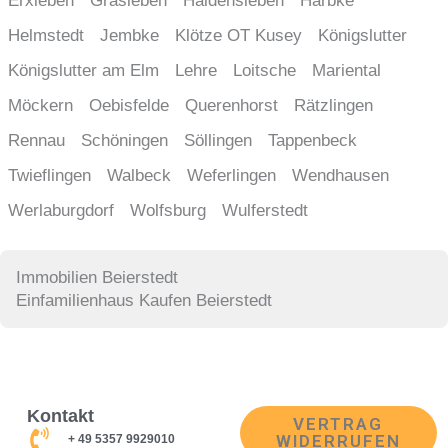
Erxleben
Grasleben
Haldensleben
Harbke
Helmstedt
Jembke
Klötze OT Kusey
Königslutter
Königslutter am Elm
Lehre
Loitsche
Mariental
Möckern
Oebisfelde
Querenhorst
Rätzlingen
Rennau
Schöningen
Söllingen
Tappenbeck
Twieflingen
Walbeck
Weferlingen
Wendhausen
Werlaburgdorf
Wolfsburg
Wulferstedt
Immobilien Beierstedt
Einfamilienhaus Kaufen Beierstedt
Kontakt
VERTRAG
WIDERRUFEN
+ 49 5357 9929010