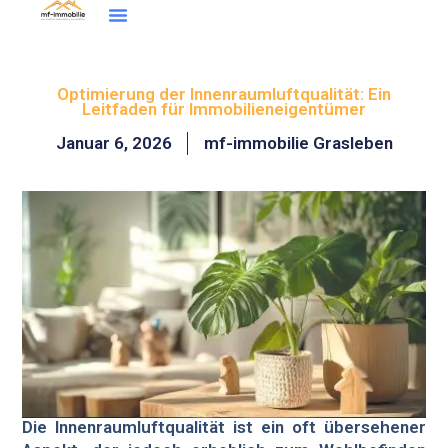
Inhalt
Zum
springen
Inhalt
Wohntraum Finder
springen
Optimierung der Innenraumluftqualität: Ein
Leitfaden für Immobilieneigentümer
Januar 6, 2026
mf-immobilie Grasleben
Die Innenraumluftqualität ist ein oft übersehener