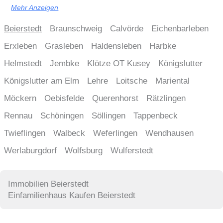
Mehr Anzeigen
Beierstedt
Braunschweig
Calvörde
Eichenbarleben
Erxleben
Grasleben
Haldensleben
Harbke
Helmstedt
Jembke
Klötze OT Kusey
Königslutter
Königslutter am Elm
Lehre
Loitsche
Mariental
Möckern
Oebisfelde
Querenhorst
Rätzlingen
Rennau
Schöningen
Söllingen
Tappenbeck
Twieflingen
Walbeck
Weferlingen
Wendhausen
Werlaburgdorf
Wolfsburg
Wulferstedt
Immobilien Beierstedt
Einfamilienhaus Kaufen Beierstedt