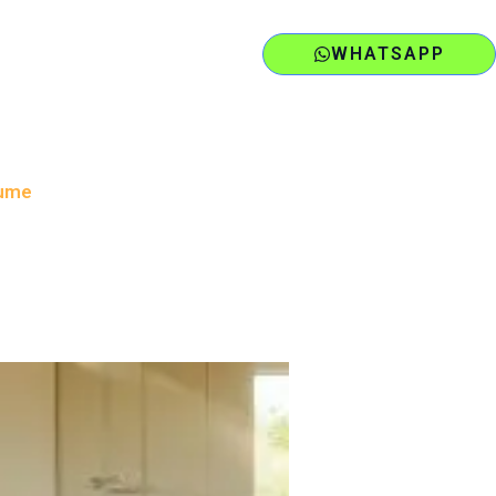
WHATSAPP
äume