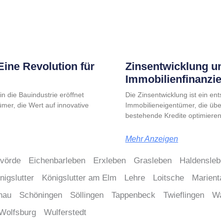
ine Revolution für
Zinsentwicklung u
Immobilienfinanzi
n die Bauindustrie eröffnet
Die Zinsentwicklung ist ein en
mer, die Wert auf innovative
Immobilieneigentümer, die üb
bestehende Kredite optimiere
Mehr Anzeigen
lvörde
Eichenbarleben
Erxleben
Grasleben
Haldensle
nigslutter
Königslutter am Elm
Lehre
Loitsche
Marient
nau
Schöningen
Söllingen
Tappenbeck
Twieflingen
W
Wolfsburg
Wulferstedt