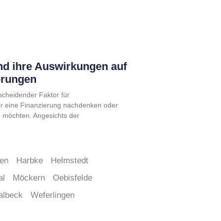
nd ihre Auswirkungen auf
erungen
tscheidender Faktor für
er eine Finanzierung nachdenken oder
n möchten. Angesichts der
ben
Harbke
Helmstedt
al
Möckern
Oebisfelde
albeck
Weferlingen