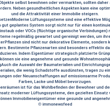
 Objekte selbst bewohnen oder vermarkten, sollten daher
rdern. Neben gesundheitlichen Aspekten kann eine optim
und die Attraktivität einer Immobilie steigern.
etzenModerne Lüftungssysteme sind eine effektive Möglic
gut geplantes System sorgt nicht nur für einen kontinui
instaub oder VOCs (flüchtige organische Verbindungen) r
steme regelmäßig gewartet und gereinigt werden, um ihre 
lterPflanzen sind nicht nur dekorative Elemente, sondern 
rn. Bestimmte Pflanzenarten sind besonders effektiv dar
roduzieren. Indem Eigentümer strategisch platzierte Grün
, können sie eine angenehme und gesunde Wohnatmosphä
gAuch die Auswahl der Baumaterialien und Einrichtungsge
Materialien, die wenig Schadstoffe ausdünsten, tragen zu 
erungen oder Neuanschaffungen auf emissionsarme Prod
Farben, Lacke und Möbel bevorzugen.
Innenräumen ist für das Wohlbefinden der Bewohner und d
nsatz moderner Lüftungssysteme, den gezielten Einsatz v
 können Immobilieneigentümer eine gesunde und angen
© immonewsfeed