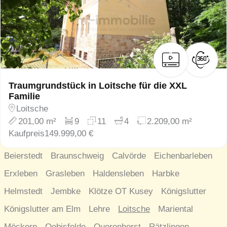
Traumgrundstück in Loitsche für die XXL
Familie
Loitsche
201,00 m²
9
11
4
2.209,00 m²
Kaufpreis
149.999,00 €
Beierstedt
Braunschweig
Calvörde
Eichenbarleben
Erxleben
Grasleben
Haldensleben
Harbke
Helmstedt
Jembke
Klötze OT Kusey
Königslutter
Königslutter am Elm
Lehre
Loitsche
Mariental
Möckern
Oebisfelde
Querenhorst
Rätzlingen