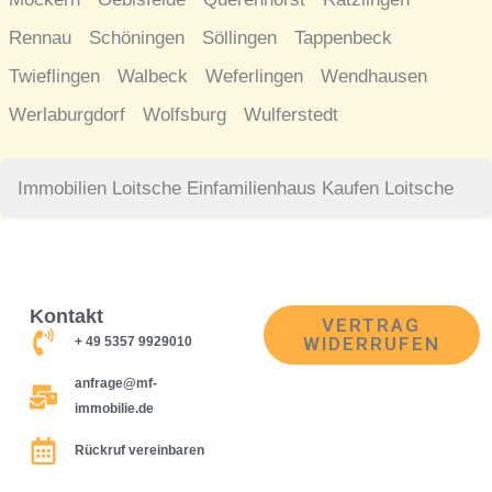
Rennau
Schöningen
Söllingen
Tappenbeck
Twieflingen
Walbeck
Weferlingen
Wendhausen
Werlaburgdorf
Wolfsburg
Wulferstedt
Immobilien Loitsche
Einfamilienhaus Kaufen Loitsche
Kontakt
VERTRAG
WIDERRUFEN
+ 49 5357 9929010
anfrage@mf-
immobilie.de
Rückruf vereinbaren