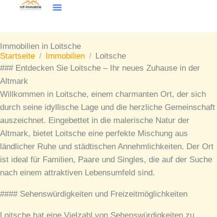
Inhalt
Zum
springen
Inhalt
Wohntraum Finder
springen
Immobilien in Loitsche
Startseite
/
Immobilien
/
Loitsche
### Entdecken Sie Loitsche – Ihr neues Zuhause in der
Altmark
Willkommen in Loitsche, einem charmanten Ort, der sich
durch seine idyllische Lage und die herzliche Gemeinschaft
auszeichnet. Eingebettet in die malerische Natur der
Altmark, bietet Loitsche eine perfekte Mischung aus
ländlicher Ruhe und städtischen Annehmlichkeiten. Der Ort
ist ideal für Familien, Paare und Singles, die auf der Suche
nach einem attraktiven Lebensumfeld sind.
#### Sehenswürdigkeiten und Freizeitmöglichkeiten
Loitsche hat eine Vielzahl von Sehenswürdigkeiten zu