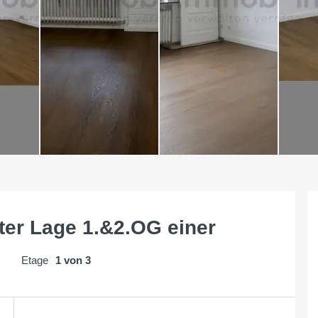
ter Lage 1.&2.OG einer
Etage
1 von 3