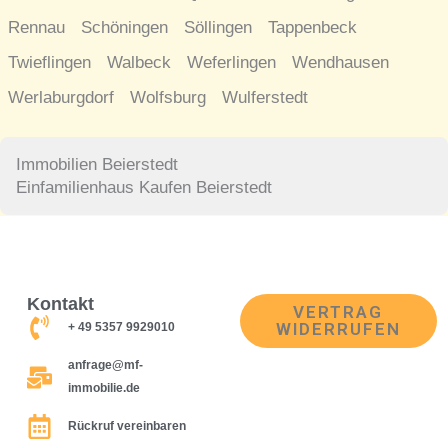
Rennau
Schöningen
Söllingen
Tappenbeck
Twieflingen
Walbeck
Weferlingen
Wendhausen
Werlaburgdorf
Wolfsburg
Wulferstedt
Immobilien Beierstedt
Einfamilienhaus Kaufen Beierstedt
Kontakt
VERTRAG
WIDERRUFEN
+ 49 5357 9929010
anfrage@mf-
immobilie.de
Rückruf vereinbaren