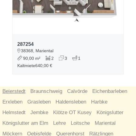
287254
38368, Mariental
90,00 m²
2
3
1
Kaltmiete
640,00 €
Beierstedt
Braunschweig
Calvörde
Eichenbarleben
Erxleben
Grasleben
Haldensleben
Harbke
Helmstedt
Jembke
Klötze OT Kusey
Königslutter
Königslutter am Elm
Lehre
Loitsche
Mariental
Möckern
Oebisfelde
Querenhorst
Rätzlingen