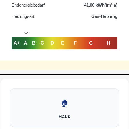
Endenergiebedarf
41,00 kWh/(m²·a)
Heizungsart
Gas-Heizung
A+
A
B
C
D
E
F
G
H
🏠
Haus