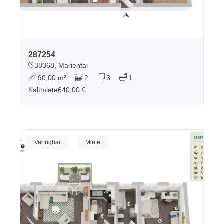
287254
38368, Mariental
90,00 m²
2
3
1
Kaltmiete
640,00 €
Verfügbar
Miete