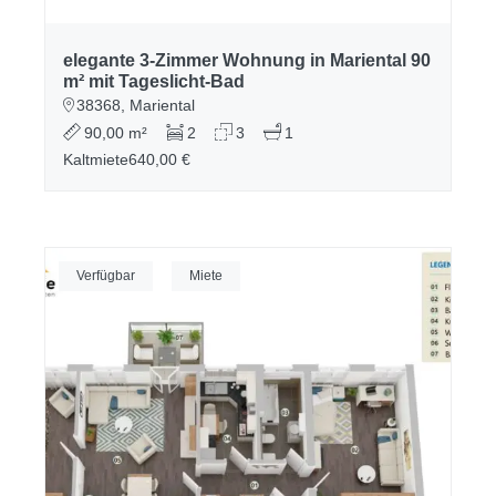
elegante 3-Zimmer Wohnung in Mariental 90
m² mit Tageslicht-Bad
38368, Mariental
90,00 m²
2
3
1
Kaltmiete
640,00 €
Verfügbar
Miete