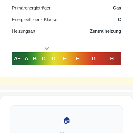
Primärenergieträger
Gas
Energieeffizienz Klasse
C
Heizungsart
Zentralheizung
A+
A
B
C
D
E
F
G
H
🏠