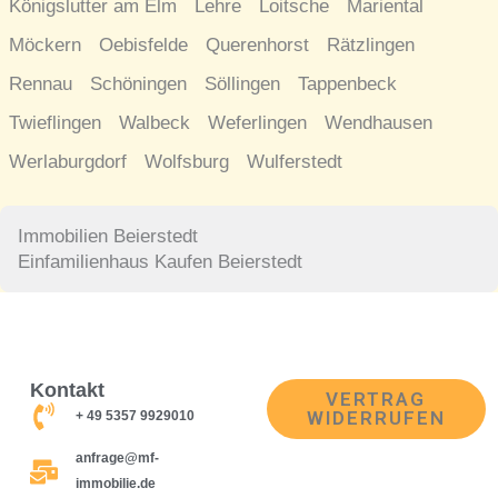
Königslutter am Elm
Lehre
Loitsche
Mariental
Möckern
Oebisfelde
Querenhorst
Rätzlingen
Rennau
Schöningen
Söllingen
Tappenbeck
Twieflingen
Walbeck
Weferlingen
Wendhausen
Werlaburgdorf
Wolfsburg
Wulferstedt
Immobilien Beierstedt
Einfamilienhaus Kaufen Beierstedt
Kontakt
VERTRAG
WIDERRUFEN
+ 49 5357 9929010
anfrage@mf-
immobilie.de