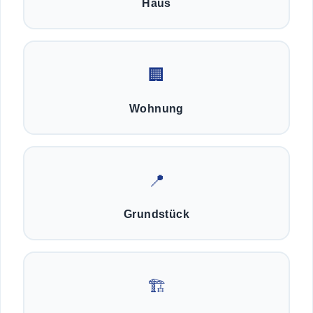
Haus
🏢
Wohnung
📍
Grundstück
🏗️