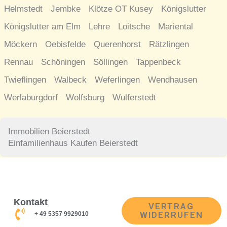
Helmstedt
Jembke
Klötze OT Kusey
Königslutter
Königslutter am Elm
Lehre
Loitsche
Mariental
Möckern
Oebisfelde
Querenhorst
Rätzlingen
Rennau
Schöningen
Söllingen
Tappenbeck
Twieflingen
Walbeck
Weferlingen
Wendhausen
Werlaburgdorf
Wolfsburg
Wulferstedt
Immobilien Beierstedt
Einfamilienhaus Kaufen Beierstedt
Kontakt
VERTRAG
WIDERRUFEN
+ 49 5357 9929010