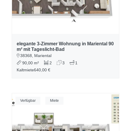
elegante 3-Zimmer Wohnung in Mariental 90
m² mit Tageslicht-Bad
38368, Mariental
90,00 m²
2
3
1
Kaltmiete
640,00 €
Verfügbar
Miete