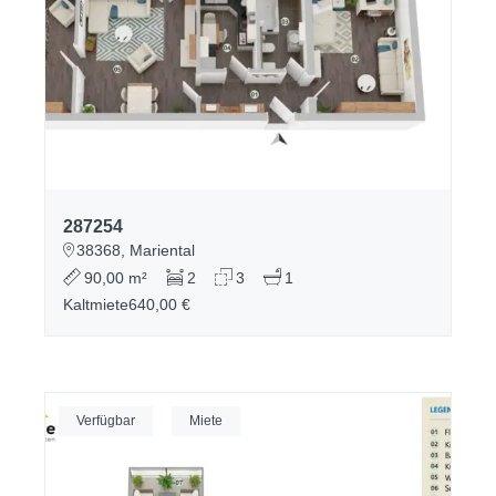
287254
38368, Mariental
90,00 m²
2
3
1
Kaltmiete
640,00 €
Verfügbar
Miete