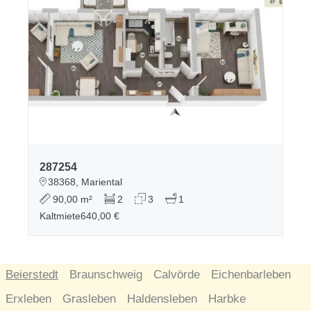
287254
38368, Mariental
90,00 m²
2
3
1
Kaltmiete
640,00 €
Beierstedt
Braunschweig
Calvörde
Eichenbarleben
Erxleben
Grasleben
Haldensleben
Harbke