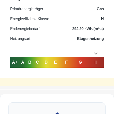
Primärenergieträger
Gas
Energieeffizienz Klasse
H
Endenergiebedarf
294,20 kWh/(m²·a)
Heizungsart
Etagenheizung
A+
A
B
C
D
E
F
G
H