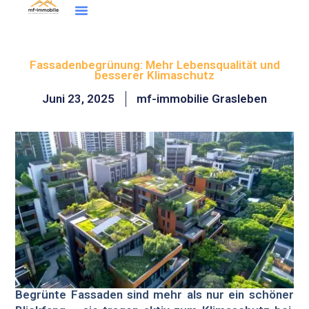
Inhalt
Zum
springen
Inhalt
Wohntraum Finder
springen
Fassadenbegrünung: Mehr Lebensqualität und
besserer Klimaschutz
Juni 23, 2025
mf-immobilie Grasleben
Begrünte Fassaden sind mehr als nur ein schöner