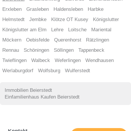
Erxleben
Grasleben
Haldensleben
Harbke
Helmstedt
Jembke
Klötze OT Kusey
Königslutter
Königslutter am Elm
Lehre
Loitsche
Mariental
Möckern
Oebisfelde
Querenhorst
Rätzlingen
Rennau
Schöningen
Söllingen
Tappenbeck
Twieflingen
Walbeck
Weferlingen
Wendhausen
Werlaburgdorf
Wolfsburg
Wulferstedt
Immobilien Beierstedt
Einfamilienhaus Kaufen Beierstedt
Kontakt