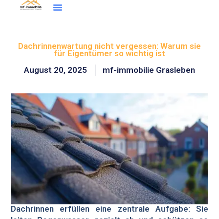
Inhalt
Zum
springen
Inhalt
Wohntraum Finder
springen
Dachrinnenwartung nicht vergessen: Warum sie
für Eigentümer so wichtig ist
August 20, 2025
mf-immobilie Grasleben
Dachrinnen erfüllen eine zentrale Aufgabe: Sie