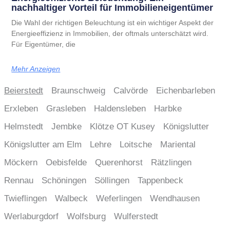
nachhaltiger Vorteil für Immobilieneigentümer
Die Wahl der richtigen Beleuchtung ist ein wichtiger Aspekt der
Energieeffizienz in Immobilien, der oftmals unterschätzt wird.
Für Eigentümer, die
Mehr Anzeigen
Beierstedt
Braunschweig
Calvörde
Eichenbarleben
Erxleben
Grasleben
Haldensleben
Harbke
Helmstedt
Jembke
Klötze OT Kusey
Königslutter
Königslutter am Elm
Lehre
Loitsche
Mariental
Möckern
Oebisfelde
Querenhorst
Rätzlingen
Rennau
Schöningen
Söllingen
Tappenbeck
Twieflingen
Walbeck
Weferlingen
Wendhausen
Werlaburgdorf
Wolfsburg
Wulferstedt