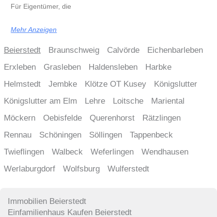
Für Eigentümer, die
Mehr Anzeigen
Beierstedt
Braunschweig
Calvörde
Eichenbarleben
Erxleben
Grasleben
Haldensleben
Harbke
Helmstedt
Jembke
Klötze OT Kusey
Königslutter
Königslutter am Elm
Lehre
Loitsche
Mariental
Möckern
Oebisfelde
Querenhorst
Rätzlingen
Rennau
Schöningen
Söllingen
Tappenbeck
Twieflingen
Walbeck
Weferlingen
Wendhausen
Werlaburgdorf
Wolfsburg
Wulferstedt
Immobilien Beierstedt
Einfamilienhaus Kaufen Beierstedt