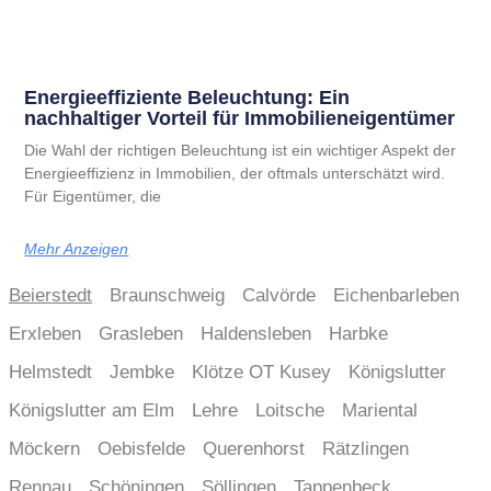
Energieeffiziente Beleuchtung: Ein
nachhaltiger Vorteil für Immobilieneigentümer
Die Wahl der richtigen Beleuchtung ist ein wichtiger Aspekt der
Energieeffizienz in Immobilien, der oftmals unterschätzt wird.
Für Eigentümer, die
Mehr Anzeigen
Beierstedt
Braunschweig
Calvörde
Eichenbarleben
Erxleben
Grasleben
Haldensleben
Harbke
Helmstedt
Jembke
Klötze OT Kusey
Königslutter
Königslutter am Elm
Lehre
Loitsche
Mariental
Möckern
Oebisfelde
Querenhorst
Rätzlingen
Rennau
Schöningen
Söllingen
Tappenbeck